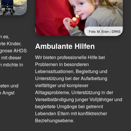
Foto: M. Eram / DRKS
 es,
rte Kinder,
Ambulante Hilfen
Diagnose AHDS
Wir bieten professionelle Hilfe bei
 mit dieser
Problemen in besonderen
 möchte in
Lebenssituationen, Begleitung und
Unterstützung bei der Aufarbeitung
vielfältiger und komplexer
ieten und
Alltagsprobleme, Unterstützung in der
e Angst
Verselbständigung junger Volljähriger und
begleitete Umgänge bei getrennt
Lebenden Eltern mit konfliktreicher
Beziehungsebene.