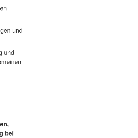
hen
ngen und
g und
gemeinen
en,
g bei