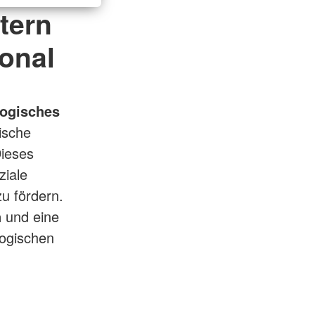
tern
onal
gogisches
ische
Dieses
ziale
u fördern.
n
und eine
gogischen