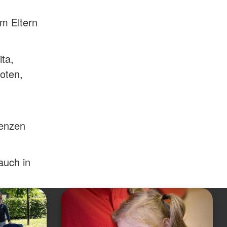
m Eltern
ta,
oten,
tenzen
auch in