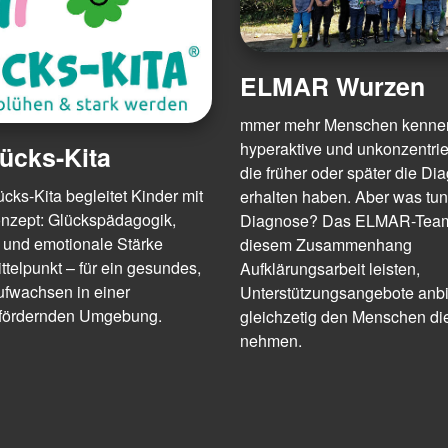
ELMAR Wurzen
mmer mehr Menschen kennen
hyperaktive und unkonzentrie
ücks-Kita
die früher oder später die 
ks-Kita begleitet Kinder mit
erhalten haben. Aber was tun
nzept: Glückspädagogik,
Diagnose? Das ELMAR-Team
 und emotionale Stärke
diesem Zusammenhang
ttelpunkt – für ein gesundes,
Aufklärungsarbeit leisten,
ufwachsen in einer
Unterstützungsangebote anb
, fördernden Umgebung.
gleichzetig den Menschen di
nehmen.