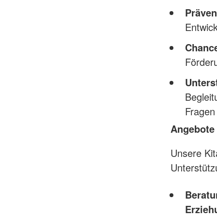
Präven
Entwic
Chance
Förderu
Unters
Begleit
Fragen 
Angebote 
Unsere Kit
Unterstütz
Beratu
Erzieh