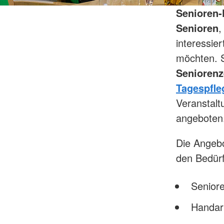
Senioren-
Senioren
,
interessie
möchten. S
Seniorenz
Tagespfle
Veranstalt
angeboten
Die Angebo
den Bedürf
Seniore
Handarb