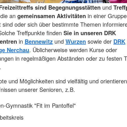
Freizeittreffs sind Begegnungsstätten
und
Treff
 die an
gemeinsamen Aktivitäten
in einer Gruppe
rt sind oder sich über bestimmte Themen informier
olche Treffpunkte finden
Sie in unseren DRK
entren
in
Bennewitz
und
Wurzen
sowie der
DRK
ge Nerchau
. Üblicherweise werden Kurse oder
ungen in regelmäßigen Abständen oder zu festen 
.
te und Möglichkeiten sind vielfältig und orientieren
nissen unserer Senioren, z.B.
n-Gymnastik "Fit im Pantoffel"
eitskreis