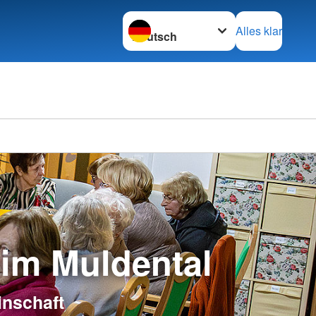
Sprache wechseln zu
Alles klar
 im Muldental
inschaft