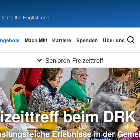
tch to the English one
ngebote
Mach Mit!
Karriere
Spenden
Über uns
Senioren-Freizeittreff
izeittreff beim DRK
lungsreiche Erlebnisse in der Geme