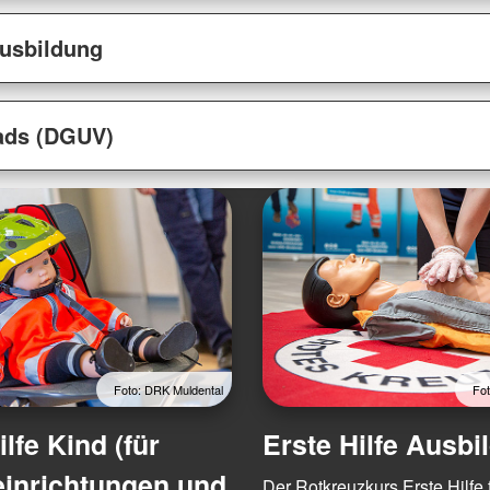
Ausbildung
ads (DGUV)
Foto: DRK Muldental
Fot
ilfe Kind (für
Erste Hilfe Ausbi
einrichtungen und
Der Rotkreuzkurs Erste Hilfe f