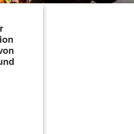
r
ion
von
 und