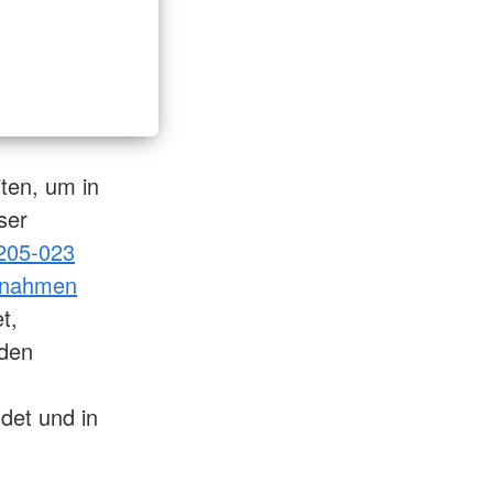
iten, um in
ser
205-023
aßnahmen
t,
nden
det und in