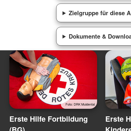
Zielgruppe für diese 
Dokumente & Downlo
Foto: DRK Muldental
Erste Hilfe Fortbildung
Erste H
(BG)
Kinder