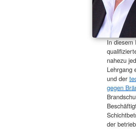
In diesem 
qualifizie
nahezu jed
Lehrgang e
und der
te
gegen Brä
Brandschu
Beschäftig
Schichtbet
der betrie