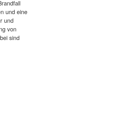
Brandfall
en und eine
r und
ung von
bei sind