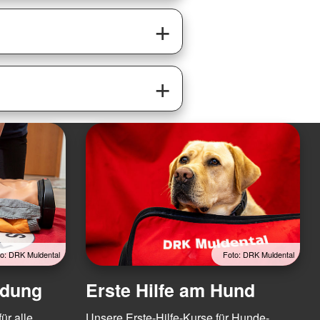
o: DRK Muldental
Foto: DRK Muldental
ldung
Erste Hilfe am Hund
ür alle
Unsere Erste-Hilfe-Kurse für Hunde-