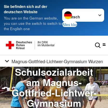
Sie befinden sich auf der
Sprache wechseln zu
deutschen Website
You are on the German website,
you can use the switch to switch to
Alles klar
the English one
Ihr DRK
im Muldental
Magnus-Gottfried-Lichtwer-Gymnasium Wurzen
Schulsozialarbeit
am Magnus-
Gottfried-Lichtwer-
Gymnasium