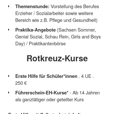
Themenstunde:
Vorstellung des Berufes
Erzieher / Sozialarbeiter sowie weitere
Bereich wie z.B. Pflege und Gesundheit)
Praktika-Angebote
(Sachsen Sommer,
Genial Sozial, Schau Rein, Girls and Boys
Day) / Praktikantenbörse
Berufsorientierung im Ehrenamt
(JRK,
Rotkreuz-Kurse
Wasserwacht, Team Sozial,
Bereitschaften)
Erste Hilfe für Schüler*innen
. 4 UE .
Beruflicher Einstieg
über
250 €
Freiwilligendienste (FSJ, BFD)
Führerschein-EH-Kurse*
- Ab 14 Jahren
Babysitter Ausbildung
und Aufnahme in
als ganztätiger oder geteilter Kurs
den
DRK Muldental Babysitter Pool
Teilnahme
an Veranstaltungen der