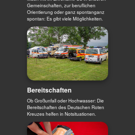
Silber & Gold für Lehrer/innen & Erzieher/innen
Gemeinschaften, zur beruflichen
Orientierung oder ganz spontanganz
Mehr anzeigen
spontan: Es gibt viele Möglichkeiten.
Bereitschaften
Ob Großunfall oder Hochwasser: Die
Bereitschaften des Deutschen Roten
Kreuzes helfen in Notsituationen.