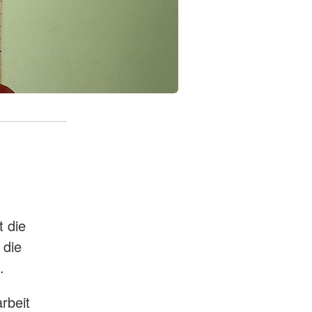
 die
 die
.
rbeit