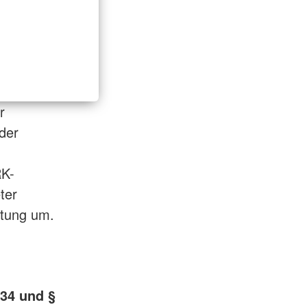
r
der
,
RK-
ter
htung um.
 34 und §