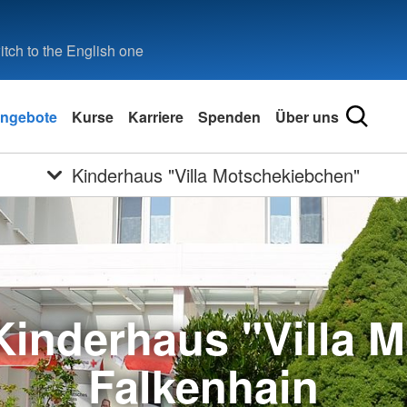
tch to the English one
ngebote
Kurse
Karriere
Spenden
Über uns
Kinderhaus "Villa Motschekiebchen"
inderhaus "Villa 
Falkenhain