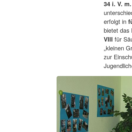
34 i. V. m
unterschie
erfolgt in
f
bietet da
VIII
für Sä
„kleinen G
zur Einsch
Jugendlic