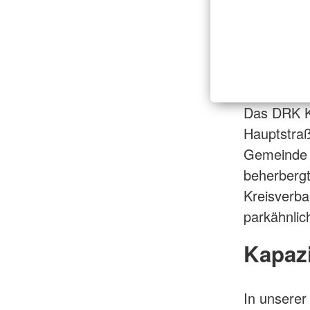
Das DRK Ki
Hauptstraß
Gemeinde L
beherbergt
Kreisverb
parkähnlic
Kapazi
In unserer