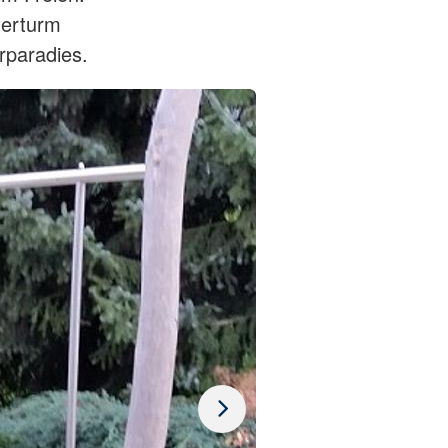
terturm
paradies.