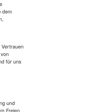
e
ie dem
m,
 Vertrauen
 von
nd für uns
ung und
im Freien.