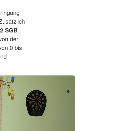
bringung
 Zusätzlich
42 SGB
von der
von 0 bis
und