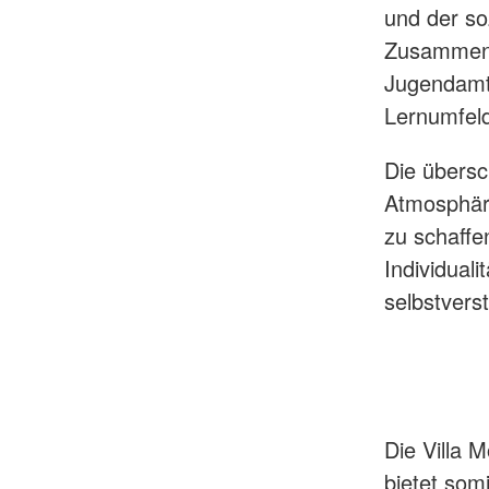
und der so
Zusammenar
Jugendamt
Lernumfeld
Die übers
Atmosphär
zu schaffe
Individual
selbstverst
Die Villa 
bietet som