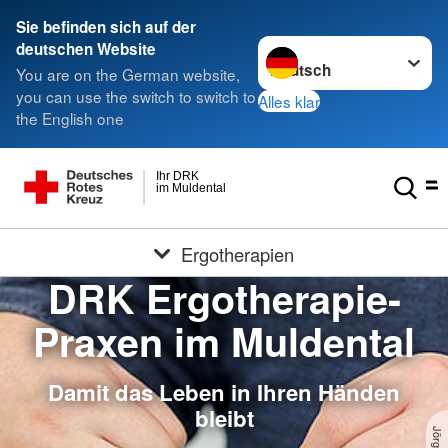
Sie befinden sich auf der
Sprache wechseln zu
deutschen Website
You are on the German website,
you can use the switch to switch to
Alles klar
the English one
Ihr DRK
im Muldental
Ergotherapien
DRK Ergotherapie-
Praxen im Muldental
Damit das Leben in Ihren Händen
bleibt