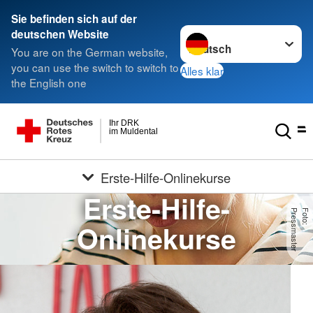
Sie befinden sich auf der
Sprache wechseln zu
deutschen Website
You are on the German website,
you can use the switch to switch to
Alles klar
the English one
Ihr DRK
im Muldental
Erste-Hilfe-Onlinekurse
Erste-Hilfe-
r
F
o
t
o
:
P
r
e
s
s
m
a
s
t
e
Onlinekurse