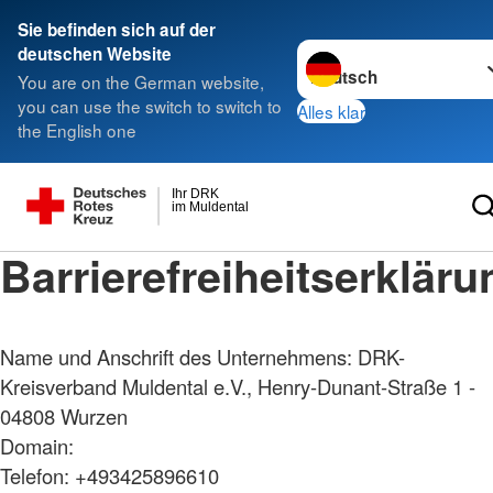
Sie befinden sich auf der
Sprache wechseln zu
deutschen Website
You are on the German website,
you can use the switch to switch to
Alles klar
the English one
Ihr DRK
im Muldental
Barrierefreiheitserkläru
Name und Anschrift des Unternehmens: DRK-
Kreisverband Muldental e.V., Henry-Dunant-Straße 1 -
04808 Wurzen
Domain:
Telefon: +493425896610