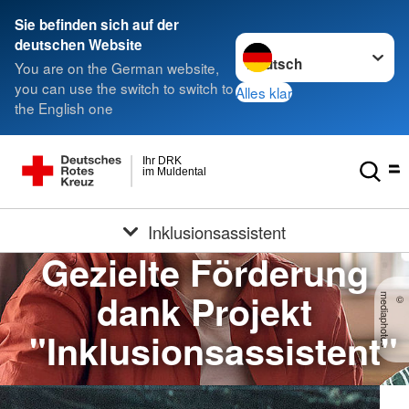
Sie befinden sich auf der
Sprache wechseln zu
deutschen Website
You are on the German website,
you can use the switch to switch to
Alles klar
the English one
Ihr DRK
im Muldental
Inklusionsassistent
Gezielte Förderung
dank Projekt
s
©
m
e
d
ia
p
h
o
t
o
"Inklusionsassistent"