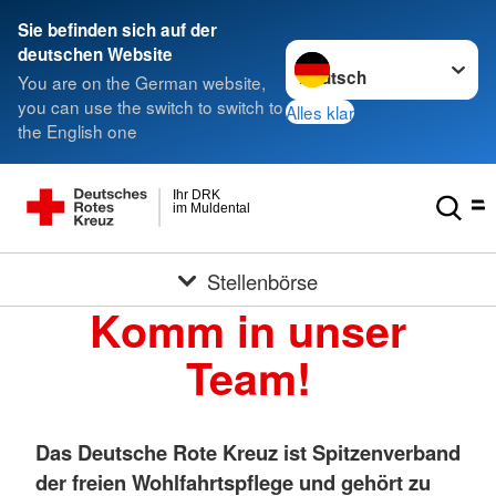
Sie befinden sich auf der
Sprache wechseln zu
deutschen Website
You are on the German website,
you can use the switch to switch to
Alles klar
the English one
Ihr DRK
im Muldental
Stellenbörse
Komm in unser
Team!
Das Deutsche Rote Kreuz ist Spitzenverband
der freien Wohlfahrtspflege und gehört zu