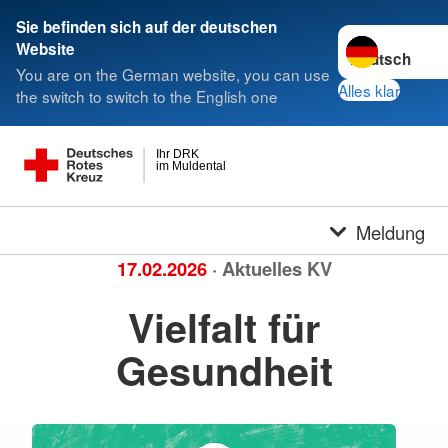
Sie befinden sich auf der deutschen
Sprache wechse
Website
You are on the German website, you can use
Alles klar
the switch to switch to the English one
Ihr DRK
im Muldental
Meldung
17.02.2026
· Aktuelles KV
Vielfalt für
Gesundheit