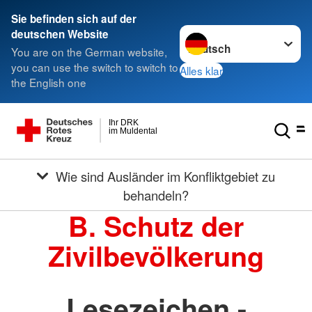
Sie befinden sich auf der
Sprache wechseln zu
deutschen Website
You are on the German website,
you can use the switch to switch to
Alles klar
the English one
Ihr DRK
im Muldental
Wie sind Ausländer im Konfliktgebiet zu
behandeln?
B. Schutz der
Zivilbevölkerung
Lesezeichen -