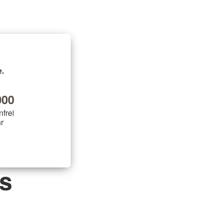
.
00
nfrei
r
ls