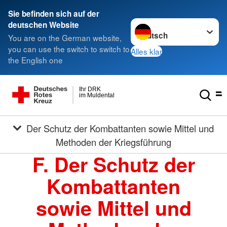
Sie befinden sich auf der
Sprache wechseln zu
deutschen Website
You are on the German website,
you can use the switch to switch to
Alles klar
the English one
Ihr DRK
im Muldental
Der Schutz der Kombattanten sowie Mittel und
Methoden der Kriegsführung
F. Der Schutz der
Kombattanten
sowie Mittel und