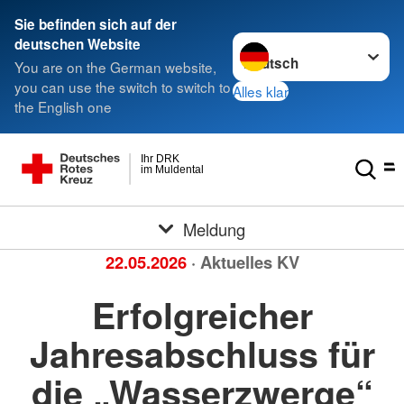
Sie befinden sich auf der
Sprache wechseln zu
deutschen Website
You are on the German website,
you can use the switch to switch to
Alles klar
the English one
Ihr DRK
im Muldental
Meldung
22.05.2026
· Aktuelles KV
Erfolgreicher
Jahresabschluss für
die „Wasserzwerge“