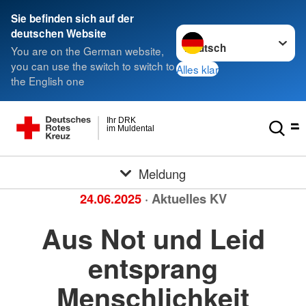
Sie befinden sich auf der
Sprache wechseln zu
deutschen Website
You are on the German website,
you can use the switch to switch to
Alles klar
the English one
Ihr DRK
im Muldental
Meldung
24.06.2025
· Aktuelles KV
Aus Not und Leid
entsprang
Menschlichkeit