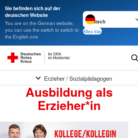
Sie befinden sich auf der
Sprache wechseln zu
deutschen Website
You are on the German website,
you can use the switch to switch to
Alles klar
the English one
Ihr DRK
im Muldental
Erzieher / Sozialpädagogen
Ausbildung als
Erzieher*in